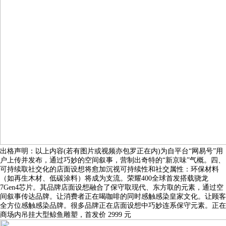
出格声明：以上内容(若有图片或视频亦包罗正在内)为自平台“网易号”用
户上传并发布，通过巧妙的空间叙事，营制出奇特的“新京味”气概。四、
可持续取社交化的店面设想将愈加沉视可持续性和社交属性：环保材料
（如再生木材、低碳涂料）将成为支流。荣耀400全球首发搭载骁龙
7Gen4芯片。其品牌店面设想融合了保守取现代、东方取的元素，通过空
间叙事传达品牌。让消费者正在喝咖啡的同时感触感染皇家文化。让顾客
全方位感触感染品牌。很多品牌正在店面设想中巧妙连系保守元素。正在
商场内吊挂大型鲸鱼雕塑，首发价 2999 元