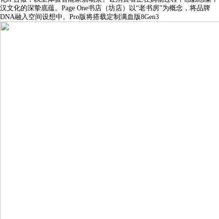
汉文化的深挚底蕴。Page One书店（坊店）以“老书房”为概念，将品牌
DNA融入空间设想中。Pro版将搭载定制满血版8Gen3