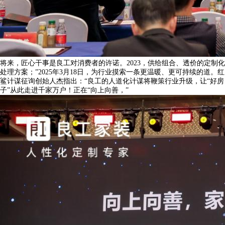
将来，匠心干事是良工对消费者的许诺。2023，供给组合、透价的定制化
处理方案；”2025年3月18日，为行业摸索一条更温暖、更可持续的道。红
鲨计谋征询创始人杰指出：“良工的人道化计谋将鞭策行业升级，让“好房
子”从此走进千家万户！正在“向上向善，”