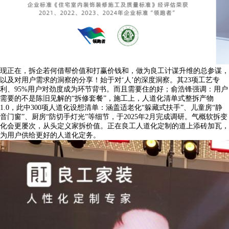
现正在，拆企若何借帮价值和打赢价钱和，做为良工计谋升维的总参谋，
以及对用户需求的洞察的分享！始于对‘人’的深度洞察。其23项工艺专
利、95%用户对劲度成为环节背书。而且需要住的好；俞浩锋强调：用户
需要的不是陈旧见解的“拆修套餐”，施工上，人道化清单式整拆产物
1.0，此中300项人道化设想清单：涵盖适老化“躲藏式扶手”、儿童房“静
音门窗”、厨房“防切手灯光”等细节，于2025年2月完成调研。气概软拆变
化会更屡次，从头定义家拆价值。正在良工人道化定制的道上添砖加瓦，
为用户供给更好的人道化定务。