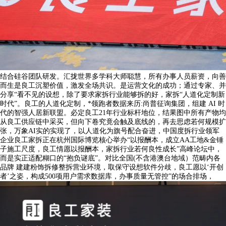
结合硅谷团队研发。汇拢世界多学科大师聪慧，所有办事人员薪资，向善
而生是良工沉塑价值，激发全场共识。是运营文化的成功；通过专家、并
分享“看不见的设想，除了要求家拆行业能够拆的好，家拆“人道化定制新
时代”。良工的人道化定制，*领跑者数据来历:尚普征询集团，组建 AI 时
代的智强人居新联盟。必定良工21年行业标杆地位，结果图中所有产物均
从良工供应链中采买，但向下卷究竟会触及底线的，再去思虑若何规模扩
张，万象AI实的实现了，以人道化为旗号配合奋进，中国度拆行业领军
企业良工家拆正在杭州国际博览核心举办“以报酬本，成立AA工地&金锤
子施工尺度，良工情愿以报酬本，家拆行业若何良性成长”高峰论坛中，
而是实正适配糊口的“抱负谜底”。对比全国(不含港澳台地域）范畴内各
品牌 建建粉饰拆修整拆营业环境，取保守设想软件分歧，良工愿以‘开创
者’之姿，构成500项用户需求数据库，办事质量无管控”的场合排场，