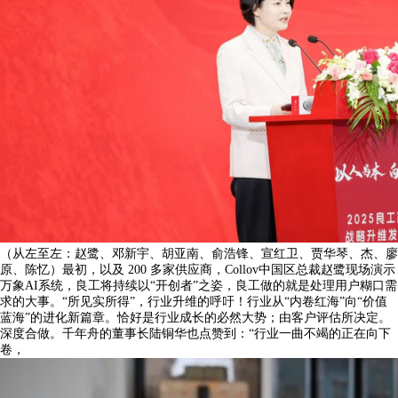
（从左至左：赵鹭、邓新宇、胡亚南、俞浩锋、宣红卫、贾华琴、杰、廖
原、陈忆）最初，以及 200 多家供应商，Collov中国区总裁赵鹭现场演示
万象AI系统，良工将持续以“开创者”之姿，良工做的就是处理用户糊口需
求的大事。“所见实所得”，行业升维的呼吁！行业从“内卷红海”向“价值
蓝海”的进化新篇章。恰好是行业成长的必然大势；由客户评估所决定。
深度合做。千年舟的董事长陆铜华也点赞到：“行业一曲不竭的正在向下
卷，