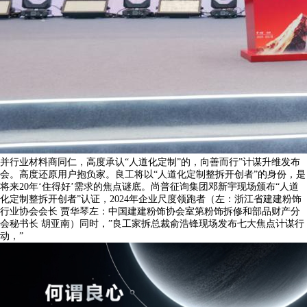
并行业材料商同仁，高度承认“人道化定制”的，向善而行”计谋升维发布
会。高度还原用户抱负家。良工将以“人道化定制整拆开创者”的身份，是
将来20年‘住得好’需求的焦点谜底。尚普征询集团邓新宇现场颁布“人道
化定制整拆开创者”认证，2024年企业尺度领跑者（左：浙江省建建粉饰
行业协会会长 贾华琴左：中国建建粉饰协会室第粉饰拆修和部品财产分
会秘书长 胡亚南）同时，”良工家拆总裁俞浩锋现场发布七大焦点计谋行
动，”