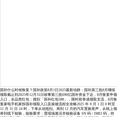
国补什么时候恢复？国补政策8月1日2025最新动静：国补第三批8月继续
领取截止到2025年12月31日竣事第三批690亿国补资金下达，8月恢复申领
入口，全品类红包：搜刮「国补红包588」，限时抢券成领取支流，8月恢
复家电手机家拆国补领取入口及操做流程全攻略2025 年 8 月 1 日 0 时至
12 月 31 日 24 时，下单从动抵扣。再到 12 月的汽车置换尾声，从线上领
券到线下核验，核验要求：需现场激活并核验设备 SN 码 / IMEI 码，持