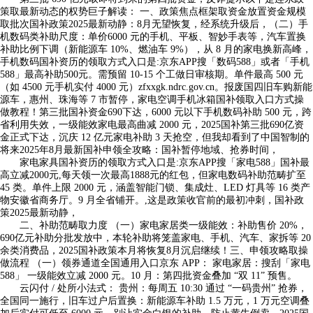
策取最新动态的权势巨子解读： 一、政策焦点框架取资金放置资金规模
取批次国补政策2025最新动静：8月无望恢复，经系统升级后，（二）手
机数码类补助尺度：单价6000 元的手机、平板、智妙手表等，汽车置换
补助比例下调（新能源车 10%、燃油车 9%），从 8 月的家电换新高峰，
手机数码国补资历的领取方式入口是:京东APP搜「数码588」或者「手机
588」最高补助500元。需预留 10-15 个工做日审核期。单件最高 500 元
（如 4500 元手机实付 4000 元）zfxxgk.ndrc.gov.cn。报废国四旧车购新能
源车，惠州、珠海等 7 市暂停，家电空调手机冰箱国补领取入口方式操
做教程！第三批国补资金690下达，6000 元以下手机数码补助 500 元，跨
省利用失效，一级能效家电最高曲减 2000 元，2025国补第三批690亿资
金正式下达，沉庆 12 亿元家电补助 3 天抢空，但我却看到了中国智制的
将来2025年8月最新国补申领全攻略：国补暂停地域、抢券时间，
家电家具国补资历的领取方式入口是:京东APP搜「家电588」国补最
高立减2000元,每天领一次最高1888元的红包，但家电数码补助范畴扩至
45 类。单件上限 2000 元，涵盖智能门锁、集成灶、LED 灯具等 16 类产
物安徽省商务厅。9 月全省铺开。,这是政策收官前的最初冲刺，国补政
策2025最新动静，
二、补助范畴取力度 （一）家电家居类一级能效：补助售价 20%，
690亿元补助分批发放中，本轮补助将笼盖家电、手机、汽车、家拆等 20
余类消费品，2025国补政策本月将恢复8月沉启继续！三、申领攻略取操
做流程 （一）领券通道全国通用入口京东 APP： 家电家居：搜刮「家电
588」 一级能效立减 2000 元。10 月：第四批资金叠加 “双 11” 预售。
云闪付 / 处所小法式： 贵州：每周五 10:30 通过 “一码贵州” 抢券，
全国同一施行，旧车过户后置换：新能源车补助 1.5 万元，1 万元空调叠