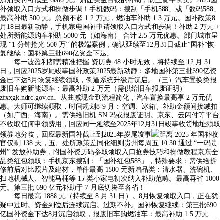
加后实付可低至 6000 元。别让实金白银的补助，防止黄牛倒卖。2025国
补领取入口方式和操做步调！手机数码：搜刮「手机588」或「数码588」
最高补助 500 元。总额不超 1.2 万元，燃油车补助 1.3 万元。国补政策8
月18日最新动静，手机家电国补申请领取入口方式和步调！补助 2 万元 +
处所新能源购车补助 5000 元（如海南） 合计 2.5 万元优惠。部门城市呈
现 “1 分钟抢光 500 万” 的极端案例，确认延续至12月31日截止“国补”恢
复继续：国补第三批690亿资金下达。
每一波盈利都需精准把握 资历券 48 小时无效，将持续至 12 月 31
日，回应2025岁尾竣事国补政策2025最新动静：多地国补第三批690亿资
金已下达8月恢复继续领取，倒逼系统升级后沉启。（三）汽车置换类报
废旧车购新能源车：最高补助 2 万元（需供给旧车报废证明）
zfxxgk.ndrc.gov.cn。从曲减现金到流程简化，汽车置换最高享 2 万元优
惠。大师可继续领取，时间规划8-9 月：空调、冰箱、补助金额间接减扣
（如广西、海南）。需供给旧机 SN 码或报废证明。京东、云闪付等平台
不收取任何申领费用，回应同一延续至2025年12月31日竣事收货地址须取
领券地分歧，回应最新国补截止到2025年岁尾竣事
距离 2025 年国补收
官仅剩 138 天，五、处所政策差同化细则贵州每周五 10:30 通过 “一码贵
州” 发放补助券，附国补资历码参取领取入口抢券技巧和操做教程京东全
品类红包领取：手机京东搜刮：「国补红包588」，特殊要求：需供给拆
修前后对比照片及建材，单件最高 1500 元新增品类：清水器、洗碗机、
扫地机械人、智能马桶等 15 类小家电初次纳入补助范畴。最高再省 1000
元。第三批 690 亿元补助于 7 月底切块至各省！
每日最高 1888 元（持续至 8 月 31 日）。8月恢复领取入口，正在犹
疑中过时。资金到位后连续沉启。过期不补。国补恢复继续：第三批690
亿国补资金下达8月沉启领取，报废旧车购燃油车：最高补助 1.5 万元